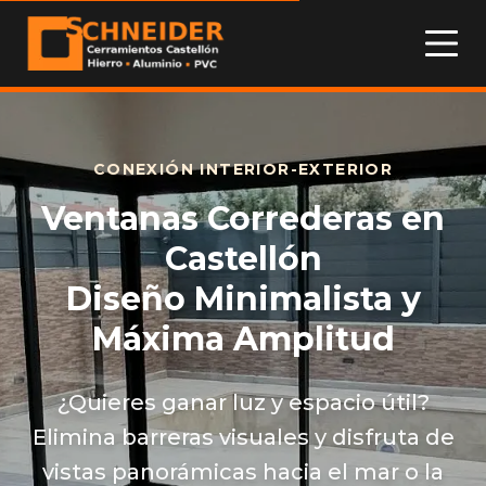
CONEXIÓN INTERIOR-EXTERIOR
Ventanas Correderas en
Castellón
Diseño Minimalista y
Máxima Amplitud
¿Quieres ganar luz y espacio útil?
Elimina barreras visuales y disfruta de
vistas panorámicas hacia el mar o la